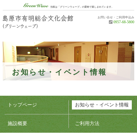
グリーンウェーブ（Green Wave）
当館は「グリーンウェーブ」の愛称で親しまれています。
お問い合せ・ご利用申込み
島原市有明
0957-68-5800
お知らせ・イベント情報
トップページ
お知らせ・イベント情報
施設概要
ご利用方法