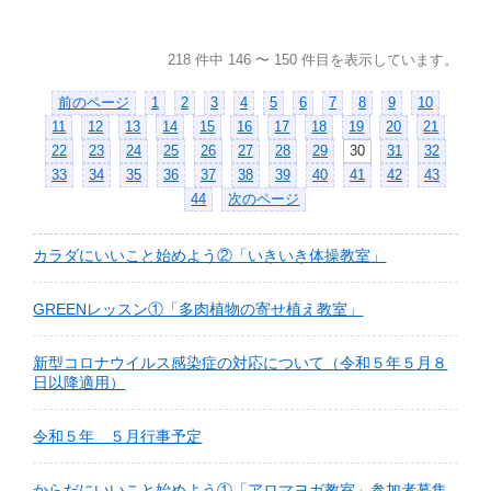
218 件中 146 〜 150 件目を表示しています。
前のページ
1
2
3
4
5
6
7
8
9
10
11
12
13
14
15
16
17
18
19
20
21
22
23
24
25
26
27
28
29
30
31
32
33
34
35
36
37
38
39
40
41
42
43
44
次のページ
カラダにいいこと始めよう②「いきいき体操教室」
GREENレッスン①「多肉植物の寄せ植え教室」
新型コロナウイルス感染症の対応について（令和５年５月８
日以降適用）
令和５年 ５月行事予定
からだにいいこと始めよう①「アロマヨガ教室」参加者募集