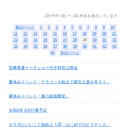
218 件中 141 〜 145 件目を表示しています。
前のページ
1
2
3
4
5
6
7
8
9
10
11
12
13
14
15
16
17
18
19
20
21
22
23
24
25
26
27
28
29
30
31
32
33
34
35
36
37
38
39
40
41
42
43
44
次のページ
宮﨑香蓮トークショー付き特別上映会
夏休みイベント「テラコッタ粘土で縄文土器を作ろう」
夏休みイベント「夏の絵画教室」
令和5年 6月行事予定
カラダにいいこと始めよう③「はじめてのピラティス」