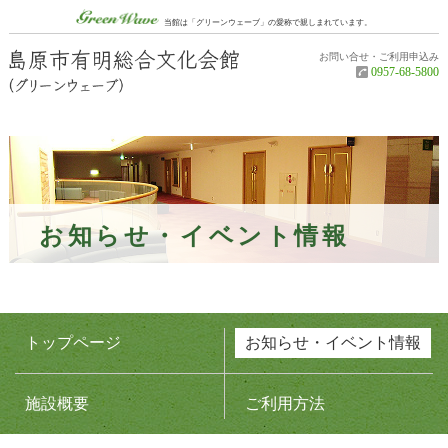
グリーンウェーブ（Green Wave）
当館は「グリーンウェーブ」の愛称で親しまれています。
お問い合せ・ご利用申込み
島原市有明
0957-68-5800
お知らせ・イベント情報
トップページ
お知らせ・イベント情報
施設概要
ご利用方法