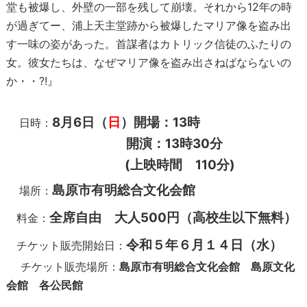
堂も被爆し、外壁の一部を残して崩壊。それから12年の時
が過ぎてー、浦上天主堂跡から被爆したマリア像を盗み出
す一味の姿があった。首謀者はカトリック信徒のふたりの
女。彼女たちは、なぜマリア像を盗み出さねばならないの
か・・?!』
8月6日（
日
）開場：13時
日時：
開演：13時30分
(上映時間 110分)
島原市有明総合文化会館
場所：
全席自由 大人
500円（高校生以下無料）
料金：
令和５年６月１４日（水）
チケット販売開始日：
チケット販売場所：
島原市有明総合文化会館 島原文化
会館 各公民館