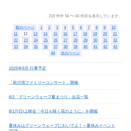
218 件中 56 〜 60 件目を表示しています。
前のページ
1
2
3
4
5
6
7
8
9
10
11
12
13
14
15
16
17
18
19
20
21
22
23
24
25
26
27
28
29
30
31
32
33
34
35
36
37
38
39
40
41
42
43
44
次のページ
2025年8月 行事予定
「前川清ファミリーコンサート」開催
8/2「グリーンウェーブ夏まつり」出店一覧
8/17(日)上映会「今日も咲く花のように」を開催
夏休みはグリーンウェーブにおいでよ！～夏休みイベント
2025～