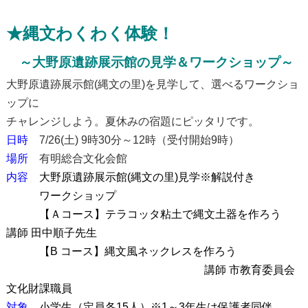
★縄文わくわく体験！
～大野原遺跡展示館の見学＆ワークショップ～
大野原遺跡展示館(縄文の里)を見学して、選べるワークショ
ップに
チャレンジしよう。夏休みの宿題にピッタリです。
日時
7/26(土) 9時30分～12時（受付開始9時）
場所
有明総合文化会館
内容
大野原遺跡展示館(縄文の里)見学※解説付き
ワークショップ
【Ａコース】テラコッタ粘土で縄文土器を作ろう
講師 田中順子先生
【B コース】縄文風ネックレスを作ろう
講師 市教育委員会
文化財課職員
対象
小学生（定員各15人）※1～3年生は保護者同伴