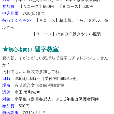
参加費
【Ａコース】900円 【Ｂコース】500円
申込期限
7/20(日)まで
持ってくるもの
【Ａコース】粘土板、へら、タオル、布
ふきん
【Ｂコース】はさみ※動きやすい服装
★
習字教室
初心者向け
夏の朝、すがすがしい気持ちで習字にチャレンジしません
か？
汚れてもいい服装で参加してね。
日時
8/3(日) 10時～（受付開始9時45分）
場所
有明総合文化会館 視聴覚室
講師
小田 美和先生
対象
小学生（定員各15人）※1･2年生は保護者同伴
参加費
500円
申込期限
7/31(木)まで