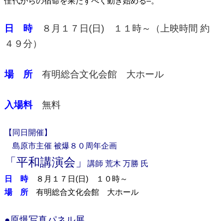
佳代からの宿命を果たすべく動き始める–。
日 時
８月１７日(日) １１時～（上映時間 約
４９分）
場 所
有明総合文化会館 大ホール
入場料
無料
【同日開催】
島原市主催 被爆８０周年企画
「平和講演会」
講師 荒木 万勝 氏
日 時
８月１７日(日) １０時～
場 所
有明総合文化会館 大ホール
●原爆写真パネル展