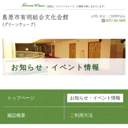
グリーンウェーブ（Green Wave）
当館は「グリーンウェーブ」の愛称で親しまれています。
お問い合せ・ご利用申込み
島原市有明
0957-68-5800
お知らせ・イベント情報
トップページ
お知らせ・イベント情報
施設概要
ご利用方法