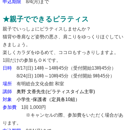
申込期限
8/4(月)まで
★親子でできるピラティス
親子でいっしょにピラティスしませんか？
猫背や巻肩など姿勢の悪さ、肩こりをゆっくりほぐしてい
きましょう。
楽しくカラダをゆるめて、ココロもすっきりしますよ。
1回だけの参加もＯＫです。
日時
8/17(日) 14時～14時45分（受付開始13時45分）
8/24(日) 10時～10時45分
（受付開始 9時45分）
場所
有明総合文化会館 和室
講師
奥野 文香先生(ピラティスタイム主宰)
対象
小学生･保護者（定員各10組）
参加費
1回 1,000円
※キャンセルの際、参加費をいただく場合があ
ります。