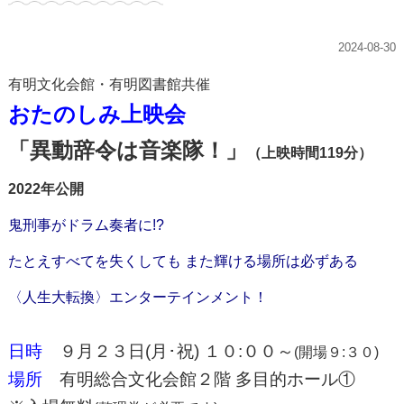
2024-08-30
有明文化会館・有明図書館共催
おたのしみ上映会
「異動辞令は音楽隊！」
（上映時間119分）
2022年公開
鬼刑事がドラム奏者に!?
たとえすべてを失くしても また輝ける場所は必ずある
〈人生大転換〉エンターテインメント！
日時
９月２３日(月･祝) １０:００～
(開場９:３０)
場所
有明総合文化会館２階 多目的ホール①