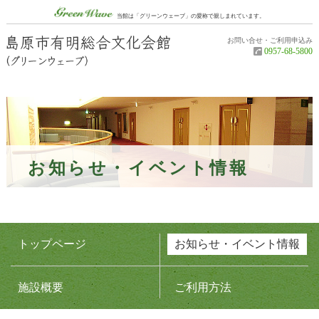
グリーンウェーブ（Green Wave）
当館は「グリーンウェーブ」の愛称で親しまれています。
お問い合せ・ご利用申込み
島原市有明
0957-68-5800
お知らせ・イベント情報
トップページ
お知らせ・イベント情報
施設概要
ご利用方法