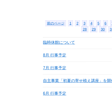
前のページ
1
2
3
4
5
6
28
29
30
3
臨時休館について
8月 行事予定
7月 行事予定
自主事業「初夏の寄せ植え講座」を開
6月 行事予定