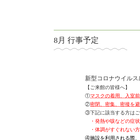
8月 行事予定
新型コロナウイルス
【ご来館の皆様へ】
①
マスクの着用、入室前
②
密閉、密集、密接を避
③下記に該当する方はご
・発熱や咳などの症状
・体調がすぐれない方
④施設を利用される際、