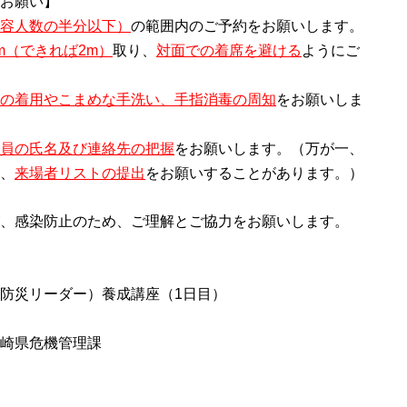
お願い】
容人数の半分以下）
の範囲内のご予約をお願いします。
m（できれば2m）
取り、
対面での着席を避ける
ようにご
の着用やこまめな手洗い、手指消毒の周知
をお願いしま
員の氏名及び連絡先の把握
をお願いします。（万が一、
、
来場者リストの提出
をお願いすることがあります。）
、感染防止のため、ご理解とご協力をお願いします。
防災リーダー）養成講座（1日目）
崎県危機管理課