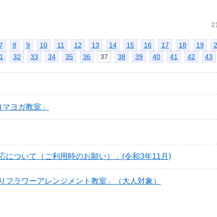
2
7
8
9
10
11
12
13
14
15
16
17
18
19
1
32
33
34
35
36
37
38
39
40
41
42
43
ロマヨガ教室」
について（ご利用時のお願い）」(令和3年11月)
りフラワーアレンジメント教室」（大人対象）