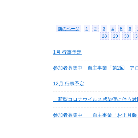
前のページ
1
2
3
4
5
6
28
29
30
3
1月 行事予定
参加者募集中！自主事業「第2回 ア
12月 行事予定
「新型コロナウイルス感染症に伴う対応
参加者募集中！ 自主事業「お正月飾