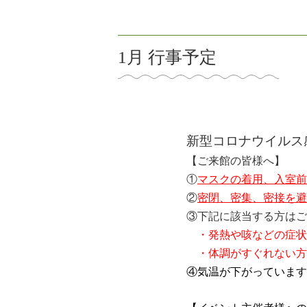
1月 行事予定
新型コロナウイルス
【ご来館の皆様へ】
①
マスクの着用、入室前
②
密閉、密集、密接を避
③下記に該当する方はご
・発熱や咳などの症状
・体調がすぐれない方
④気温が下がっています