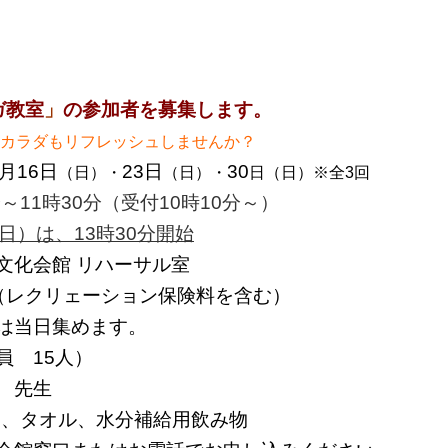
ガ
教室
」
の参加者を
募集します。
もカラダもリフレッシュしませんか？
月16日
23日
30
（日
）・
（日）・
日（日）※全3回
時30分（受付10時10分～）
日）は、13時30分開始
化会館 リハーサル室
円（レクリェーション保険料を含む）
日集めます。
 15人）
 先生
、タオル、水分補給用飲み物