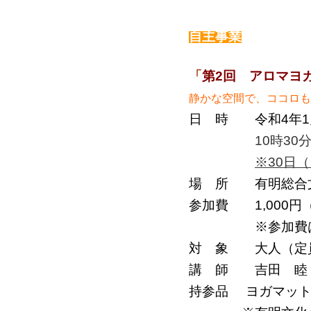
自主事業
「
第2回 アロマヨ
静かな空間で、ココロ
日 時 令和4年1
10時30分～11
※30日（
場 所 有明総合文
参加費 1,000
※参加費は当
対 象 大人（定員
講 師
吉田 睦
持参品 ヨガマット